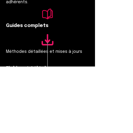
adhérents.
Guides complets
Méthodes détaillées et mises à jours
Fichiers à télécharger
Modelès, checklists, tableaux,
exemples
Audios pratiques