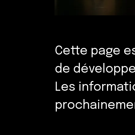
Cette page e
de développ
Les informati
prochaineme