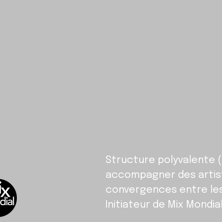
Structure polyvalente (
accompagner des artist
convergences entre les c
Initiateur de Mix Mondial