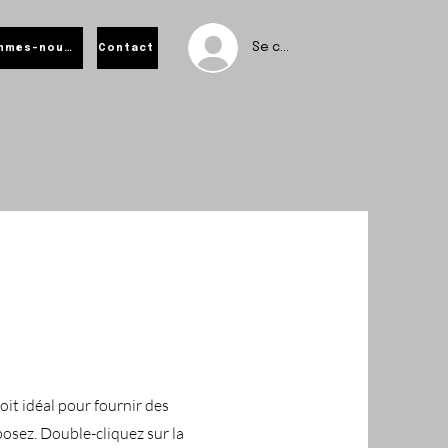
Se connecter
Qui sommes-nous ?
Contact
xclusifs
oit idéal pour fournir des
posez. Double-cliquez sur la